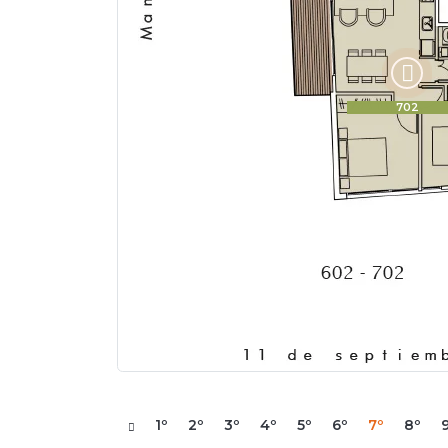
702
Anterior
1º
2º
3º
4º
5º
6º
7º
8º