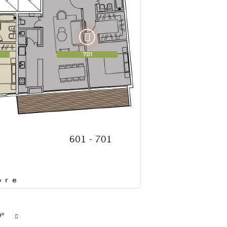
701
Siguiente
9º