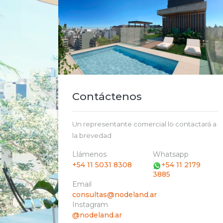
Contáctenos
Un representante comercial lo contactará a
la brevedad
Llámenos
Whatsapp
+54 11 5031 8308
+54 11 2179
3885
Email
consultas@nodeland.ar
Instagram
@nodeland.ar