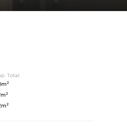
p. Total:
2
0m
2
7m
2
2m