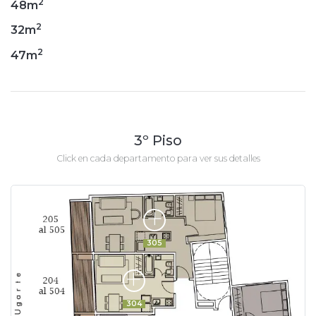
2
48m
2
32m
2
47m
3º Piso
Click en cada departamento para ver sus detalles
305
304